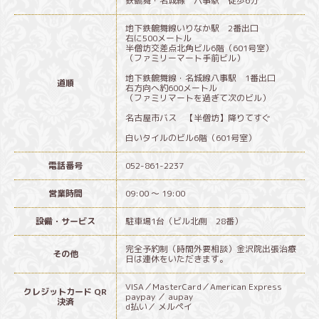
鉄鶴舞・名城線 八事駅 徒歩6分
地下鉄鶴舞線いりなか駅 2番出口
右に500メートル
半僧坊交差点北角ビル6階（601号室）
（ファミリーマート手前ビル）
地下鉄鶴舞線・名城線八事駅 1番出口
道順
右方向へ約600メートル
（ファミリマートを過ぎて次のビル）
名古屋市バス 【半僧坊】降りてすぐ
白いタイルのビル6階（601号室）
電話番号
052-861-2237
営業時間
09:00 ～ 19:00
設備・サービス
駐車場1台（ビル北側 28番）
完全予約制（時間外要相談）金沢院出張治療
その他
日は連休をいただきます。
VISA／MasterCard／American Express
クレジットカード QR
paypay ／ aupay
決済
d払い／ メルペイ